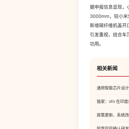
据申报信息显现，小米
3000mm，较小
新增碳纤维机盖开口装
引发重视，结合车
功用。
相关新闻
通用智能芯片设计
独家：ofo 在
政策更新、系统改进
阿里巴巴确认研发