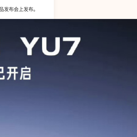
新品发布会上发布。