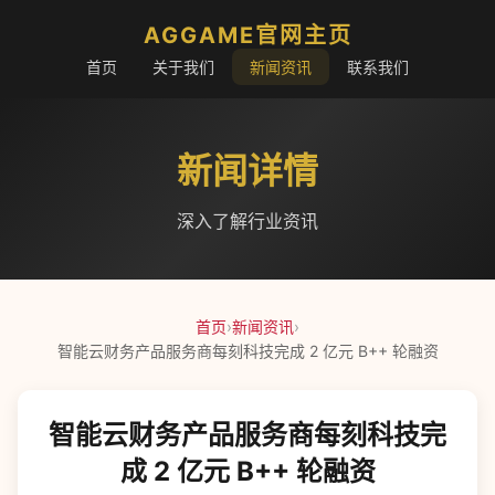
AGGAME官网主页
首页
关于我们
新闻资讯
联系我们
新闻详情
深入了解行业资讯
首页
›
新闻资讯
›
智能云财务产品服务商每刻科技完成 2 亿元 B++ 轮融资
智能云财务产品服务商每刻科技完
成 2 亿元 B++ 轮融资