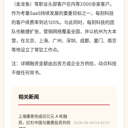
（金龙鱼）等职业头部客户在内等2000余家客户。
作为考量SaaS持续发展的重要目标之一，每刻科技
的客户续费率到达120%。与此同时，每刻科技的团
队也敏捷扩张，营销网络覆盖全国，并以杭州为大本
营，在北京、上海、广州、深圳、成都、厦门、南京
等地设立了常驻工作点。
注：详细融资金额由出资方或企业方供给，动点科技
不做任何背书。
相关新闻
上海康景完成近亿元 A 轮融
资，红杉中国与雅惠投资共同
2026-06-06 03:40:10