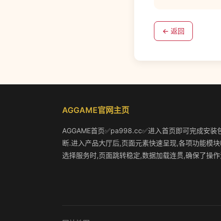
← 返回
AGGAME官网主页
AGGAME首页✅pa998.cc✅进入首页即可完成安
断.进入产品大厅后,页面元素快速呈现,各项功能模块
选择服务时,页面跳转稳定,数据加载连贯,确保了操作