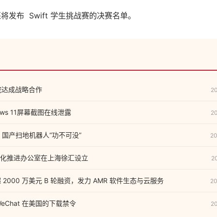
果还将发布 Swift 学生挑战赛的决赛名单。
院达成战略合作
2
ows 11屏幕截图在线泄露
2
坛，国产扫地机器人“功不可没”
20
化推进办公室在上海徐汇设立
2
成超 2000 万美元 B 轮融资，发力 AMR 软件生态与云服务
20
eChat 在美国的下载禁令
2