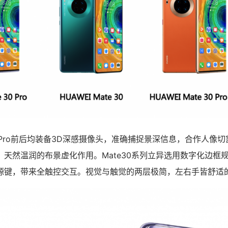
e30 Pro前后均装备3D深感摄像头，准确捕捉景深信息，合作人
、天然温润的布景虚化作用。Mate30系列立异选用数字化边框
源键，带来全触控交互。视觉与触觉的两层极简，左右手皆舒适