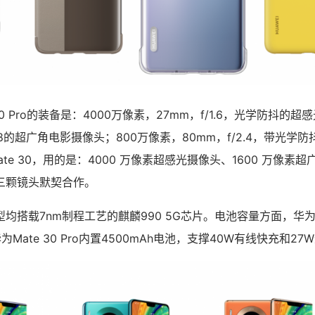
0 Pro的装备是：4000
万像素
，27mm，f/1.6，
光学防抖的超感
8
的超广角电影摄像头
；800
万像素
，80mm，f/2.4，
带光学防
ate 30，用的是
：4000 万像素超感光摄像头、1600 万像素超
三颗镜头默契合作。
均搭载7nm制程工艺的麒麟990 5G芯片。电池容量方面，华为Ma
华为Mate 30 Pro内置4500mAh电池，支撑40W有线快充和2