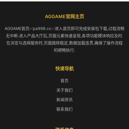
AGGAME官网主页
AGGAME首页✅pa998.cc✅进入首页即可完成安装包下载,过程流畅
无中断.进入产品大厅后,页面元素快速呈现,各项功能模块响应及时.
在浏览与选择服务时,页面跳转稳定,数据加载连贯,确保了操作流程
的顺畅执行.
快速导航
首页
关于我们
新闻资讯
联系我们