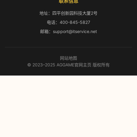
联系信息
地址：四平创新园科技大厦2号
电话：400-845-5827
邮箱：support@itservice.net
网站地图
© 2023–2025 AGGAME官网主页 版权所有