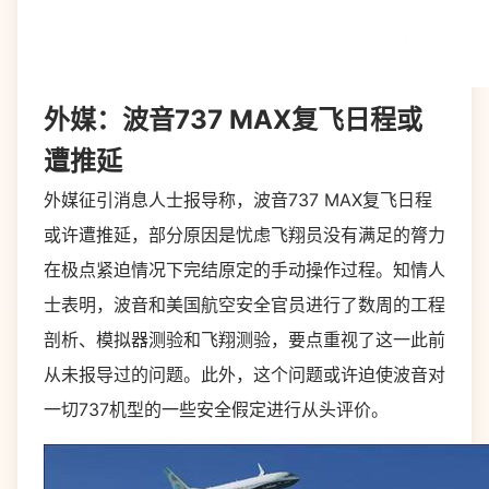
外媒：波音737 MAX复飞日程或
遭推延
外媒征引消息人士报导称，波音737 MAX复飞日程
或许遭推延，部分原因是忧虑飞翔员没有满足的膂力
在极点紧迫情况下完结原定的手动操作过程。知情人
士表明，波音和美国航空安全官员进行了数周的工程
剖析、模拟器测验和飞翔测验，要点重视了这一此前
从未报导过的问题。此外，这个问题或许迫使波音对
一切737机型的一些安全假定进行从头评价。