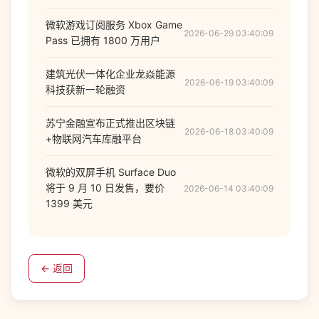
微软游戏订阅服务 Xbox Game
2026-06-29 03:40:09
Pass 已拥有 1800 万用户
建筑光伏一体化企业龙焱能源
2026-06-19 03:40:09
科技获新一轮融资
苏宁金融宣布正式推出区块链
2026-06-18 03:40:09
+物联网汽车库融平台
微软的双屏手机 Surface Duo
将于 9 月 10 日发售，要价
2026-06-14 03:40:09
1399 美元
← 返回