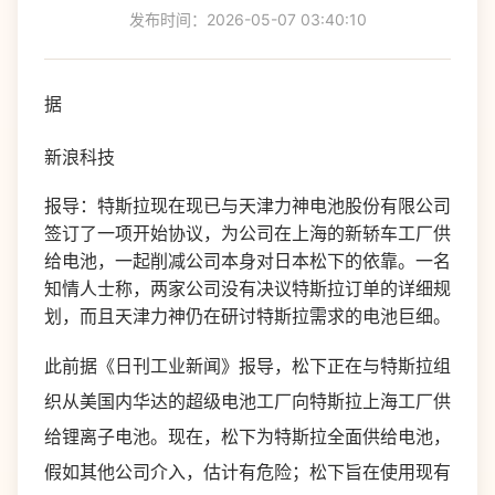
发布时间：2026-05-07 03:40:10
据
新浪科技
报导：特斯拉现在现已与天津力神电池股份有限公司
签订了一项开始协议，为公司在上海的新轿车工厂供
给电池，一起削减公司本身对日本松下的依靠。一名
知情人士称，两家公司没有决议特斯拉订单的详细规
划，而且天津力神仍在研讨特斯拉需求的电池巨细。
此前据《日刊工业新闻》报导，松下正在与特斯拉组
织从美国内华达的超级电池工厂向特斯拉上海工厂供
给锂离子电池。现在，松下为特斯拉全面供给电池，
假如其他公司介入，估计有危险；松下旨在使用现有