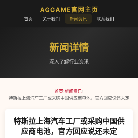
AGGAME官网主页
首页
关于我们
新闻资讯
联系我们
新闻详情
深入了解行业资讯
首页
›
新闻资讯
›
特斯拉上海汽车工厂或采购中国供应商电池，官方回应说还未定
特斯拉上海汽车工厂或采购中国供
应商电池，官方回应说还未定