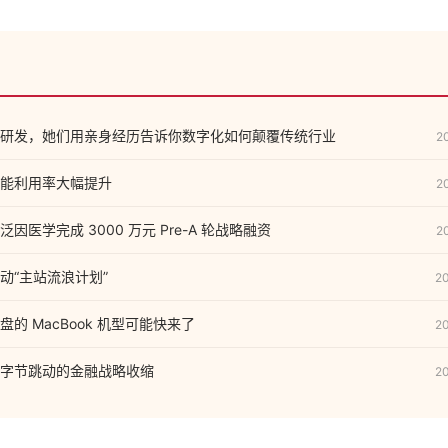
研发，她们用亲身经历告诉你数字化如何颠覆传统行业
2
能利用率大幅提升
2
因医学完成 3000 万元 Pre-A 轮战略融资
2
动“主站流浪计划”
2
的 MacBook 机型可能快来了
2
字节跳动的金融战略收缩
2