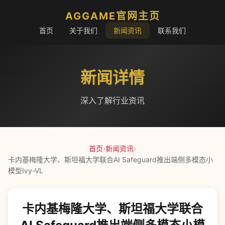
AGGAME官网主页
首页
关于我们
新闻资讯
联系我们
新闻详情
深入了解行业资讯
首页
›
新闻资讯
›
卡内基梅隆大学、斯坦福大学联合AI Safeguard推出端侧多模态小
模型Ivy-VL
卡内基梅隆大学、斯坦福大学联合