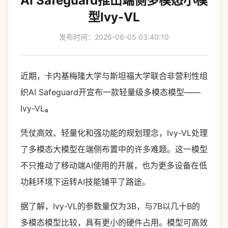
AI Safeguard推出端侧多模态小模
型Ivy-VL
发布时间：2026-06-05 03:40:10
近期，卡内基梅隆大学与斯坦福大学联合非营利性组
织AI Safeguard开宣布一款轻量级多模态模型——
Ivy-VL
。
凭仗高效、轻量化和强功能的规划理念，Ivy-VL处理
了多模态大模型在端侧布置中的许多难题。这一模型
不只推动了移动端AI使用的开展，也为更多设备在低
功耗环境下运转AI技能铺平了路途。
据了解，Ivy-VL的参数量仅为3B，与7B以几十B的
多模态模型比较，具有更小的硬件占用。模型可高效