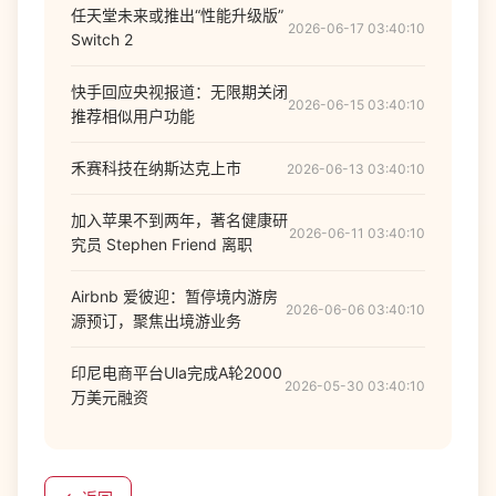
任天堂未来或推出“性能升级版”
2026-06-17 03:40:10
Switch 2
快手回应央视报道：无限期关闭
2026-06-15 03:40:10
推荐相似用户功能
禾赛科技在纳斯达克上市
2026-06-13 03:40:10
加入苹果不到两年，著名健康研
2026-06-11 03:40:10
究员 Stephen Friend 离职
Airbnb 爱彼迎：暂停境内游房
2026-06-06 03:40:10
源预订，聚焦出境游业务
印尼电商平台Ula完成A轮2000
2026-05-30 03:40:10
万美元融资