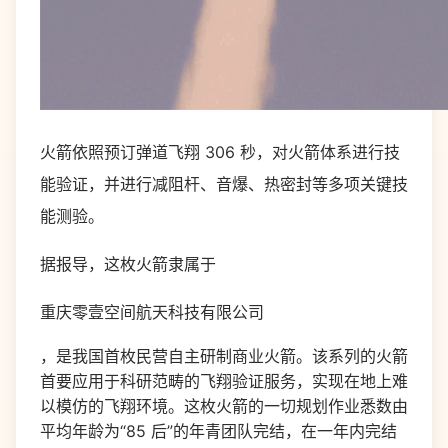
火箭依照预订弹道飞翔 306 秒，对火箭体系进行技
能验证，并进行减阻杆、音爆、热密封等多项关键技
能测验。
据报导，这枚火箭隶属于
重庆零壹空间航天科技有限公司
，是我国首枚民营自主研制商业火箭。该系列的火箭
首要应用于科研范畴的飞翔验证服务，实现在地上难
以模仿的飞翔环境。这枚火箭的一切规划作业悉数由
平均年龄为“85 后”的年青团队完结，在一年内完结