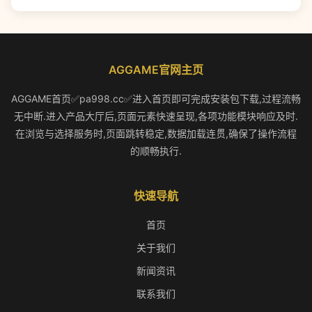
AGGAME官网主页
AGGAME首页✅pa998.cc✅进入首页即可完成安装包下载,过程流畅
无中断.进入产品大厅后,页面元素快速呈现,各项功能模块响应及时.
在浏览与选择服务时,页面跳转稳定,数据加载连贯,确保了操作流程
的顺畅执行.
快速导航
首页
关于我们
新闻资讯
联系我们