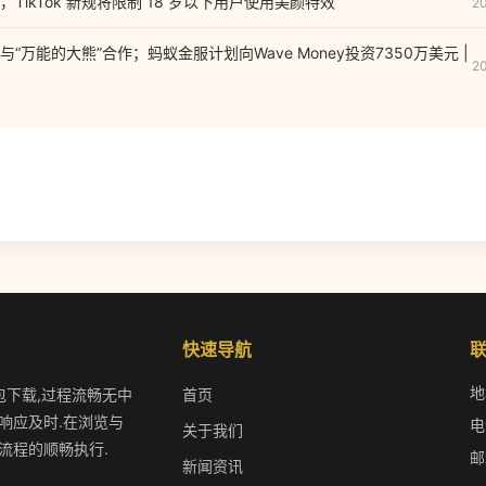
TikTok 新规将限制 18 岁以下用户使用美颜特效
2
“万能的大熊”合作；蚂蚁金服计划向Wave Money投资7350万美元 |
2
快速导航
地
装包下载,过程流畅无中
首页
响应及时.在浏览与
电
关于我们
流程的顺畅执行.
邮
新闻资讯