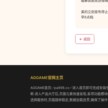
缓解容貌焦虑情绪，
美的立刻宣布停止与
早8点档
← 返回
AGGAME官网主页
AGGAME首页✅pa998.cc✅进入首页即可完成安
断.进入产品大厅后,页面元素快速呈现,各项功能模块
选择服务时,页面跳转稳定,数据加载连贯,确保了操作