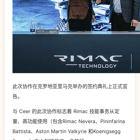
此次协作在克罗地亚里马克举办的签约典礼上正式宣
告。
与 Ceer 的此次协作标志着 Rimac 技能事务从定
量、高功能使用（包含Rimac Nevera、Pininfarina
Battista、Aston Martin Valkyrie 和Koenigsegg