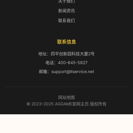
关于我们
新闻资讯
联系我们
联系信息
地址：四平创新园科技大厦2号
电话：400-845-5827
邮箱：support@itservice.net
网站地图
© 2023–2025 AGGAME官网主页 版权所有