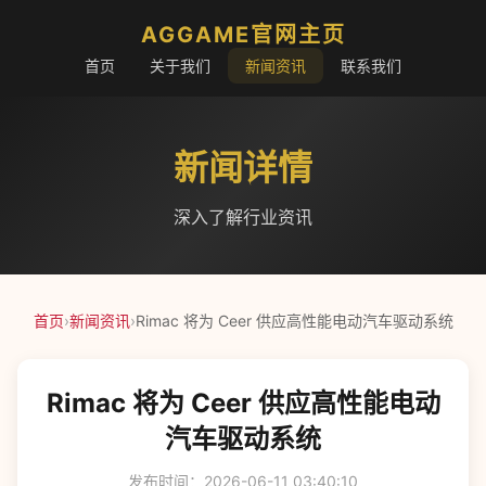
AGGAME官网主页
首页
关于我们
新闻资讯
联系我们
新闻详情
深入了解行业资讯
首页
›
新闻资讯
›
Rimac 将为 Ceer 供应高性能电动汽车驱动系统
Rimac 将为 Ceer 供应高性能电动
汽车驱动系统
发布时间：2026-06-11 03:40:10