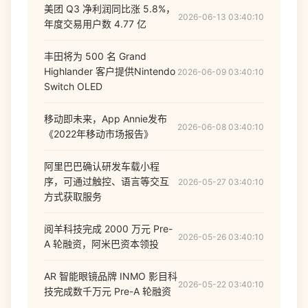
美团 Q3 净利润同比涨 5.8%，
2026-06-13 03:40:10
年度交易用户数 4.77 亿
丰田将为 500 名 Grand
Highlander 客户提供Nintendo
2026-06-09 03:40:10
Switch OLED
移动即未来，App Annie发布
2026-06-08 03:40:10
《2022年移动市场报告》
阿里巴巴确认研发车载小程
序，可通过触控、语言等交互
2026-05-27 03:40:10
方式获取服务
阅羊科技完成 2000 万元 Pre-
2026-05-26 03:40:10
A 轮融资，阿米巴资本领投
AR 智能眼镜品牌 INMO 影目科
2026-05-22 03:40:10
技完成数千万元 Pre-A 轮融资