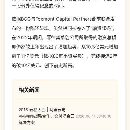
一段分外值得纪念的时间。
依据
BCG
与
Foxmont Capital Partners
此前联合发
布的一份陈述显现，虽然相同被卷入了“融资隆冬”，
在
2022
年期间，菲律宾草创公司所取得的融资总额
却仍然较上年出现出了增加趋势，从
10.3
亿美元增加
到了
11
亿美元（依据
83
笔出资买卖），完成接连
2
年
的破
10
亿美元、创下前史新高。
相关新闻
2018 云栖大会 | 阿里云与
VMware战略合作，交付混合云
2026-06-11 03:40:10
解决方案