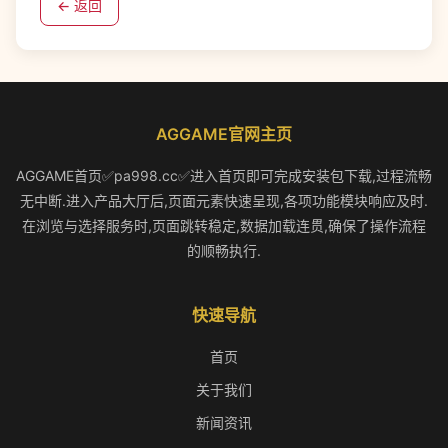
← 返回
AGGAME官网主页
AGGAME首页✅pa998.cc✅进入首页即可完成安装包下载,过程流畅
无中断.进入产品大厅后,页面元素快速呈现,各项功能模块响应及时.
在浏览与选择服务时,页面跳转稳定,数据加载连贯,确保了操作流程
的顺畅执行.
快速导航
首页
关于我们
新闻资讯