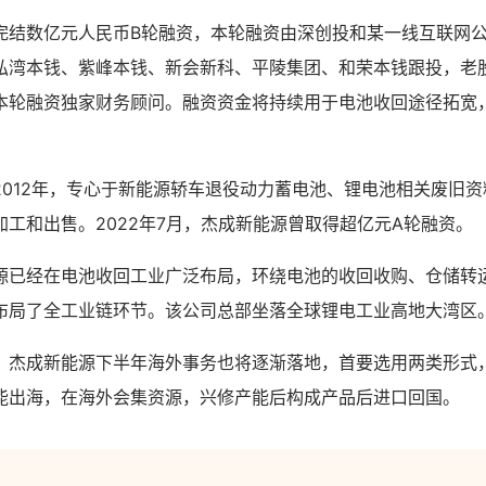
完结数亿元人民币B轮融资，本轮融资由深创投和某一线互联网
弘湾本钱、紫峰本钱、新会新科、平陵集团、和荣本钱跟投，老
本轮融资独家财务顾问。融资资金将持续用于电池收回途径拓宽
。
2012年，专心于新能源轿车退役动力蓄电池、锂电池相关废旧
工和出售。2022年7月，杰成新能源曾取得超亿元A轮融资。
源已经在电池收回工业广泛布局，环绕电池的收回收购、仓储转
布局了全工业链环节。该公司总部坐落全球锂电工业高地大湾区
，杰成新能源下半年海外事务也将逐渐落地，首要选用两类形式
能出海，在海外会集资源，兴修产能后构成产品后进口回国。