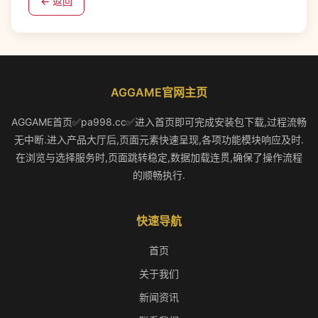
← 返回
AGGAME官网主页
AGGAME首页✅pa998.cc✅进入首页即可完成安装包下载,过程流畅
无中断.进入产品大厅后,页面元素快速呈现,各项功能模块响应及时.
在浏览与选择服务时,页面跳转稳定,数据加载连贯,确保了操作流程
的顺畅执行.
快速导航
首页
关于我们
新闻资讯