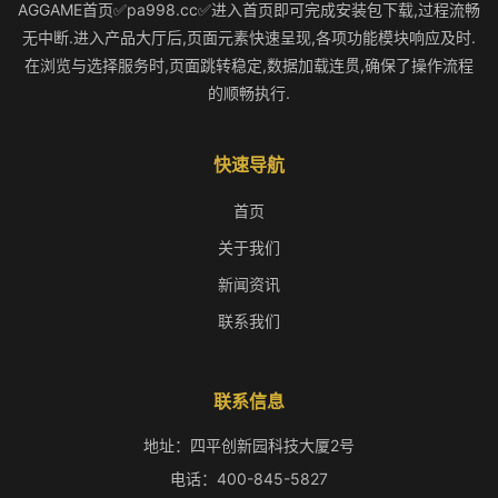
AGGAME首页✅pa998.cc✅进入首页即可完成安装包下载,过程流畅
无中断.进入产品大厅后,页面元素快速呈现,各项功能模块响应及时.
在浏览与选择服务时,页面跳转稳定,数据加载连贯,确保了操作流程
的顺畅执行.
快速导航
首页
关于我们
新闻资讯
联系我们
联系信息
地址：四平创新园科技大厦2号
电话：400-845-5827