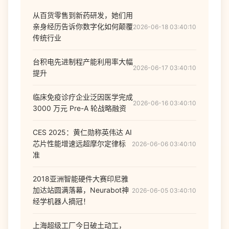
从百货零售到新药研发，她们用
亲身经历告诉你数字化如何颠覆
2026-06-18 03:40:10
传统行业
台积电先进制程产能利用率大幅
2026-06-17 03:40:10
提升
临床免疫诊疗企业泛因医学完成
2026-06-16 03:40:10
3000 万元 Pre-A 轮战略融资
CES 2025：黄仁勋称英伟达 AI
芯片性能增速远超摩尔定律标
2026-06-06 03:40:10
准
2018亚洲智能硬件大赛印尼雅
加达站圆满落幕，Neurabot神
2026-06-05 03:40:10
经学机器人摘冠！
上海超级工厂今日破土动工，