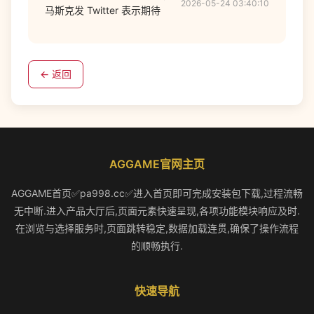
2026-05-24 03:40:10
马斯克发 Twitter 表示期待
← 返回
AGGAME官网主页
AGGAME首页✅pa998.cc✅进入首页即可完成安装包下载,过程流畅
无中断.进入产品大厅后,页面元素快速呈现,各项功能模块响应及时.
在浏览与选择服务时,页面跳转稳定,数据加载连贯,确保了操作流程
的顺畅执行.
快速导航