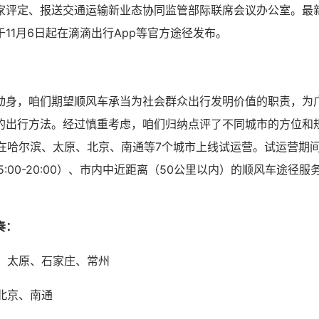
家评定、报送交通运输新业态协同监管部际联席会议办公室。最
11月6日起在滴滴出行App等官方途径发布。
动身，咱们期望顺风车承当为社会群众出行发明价值的职责，为
的出行方法。经过慎重考虑，咱们归纳点评了不同城市的方位和
连续在哈尔滨、太原、北京、南通等7个城市上线试运营。试运营期
（女人5:00-20:00）、市内中近距离（50公里以内）的顺风车途
奏：
滨、太原、石家庄、常州
、北京、南通