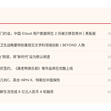
约谈，中国 iCloud 用户数据将在 2 月被迁移到贵州 | 黑板报
2
卫生战略要特别重视交叉学科领域创新丨BEYOND 人物
20
会”频道，将“新时代”设为默认频道
20
尼签约，《唐老鸭俱乐部》等作品将在优酷上线
20
何C、高合 HiPhi X、特斯拉中国保险
20
生活完成 6 亿元人民币 A 轮融资
20