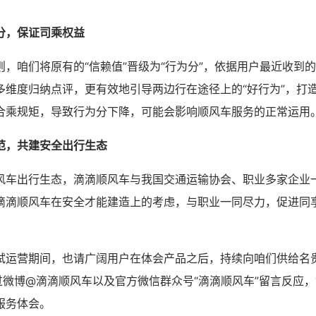
分，保证司乘权益
则，咱们将原有的“信赖值”晋级为“行为分”，依据用户最近收到
多维度归纳点评，更有效地引导两边行在途径上的“好行为”，打
合乘规矩，导致行为分下降，可能会影响顺风车服务的正常运用
范，共建安全出行生态
风车出行生态，滴滴顺风车与我国交通运输协会、职业多家企业
滴滴顺风车在安全才能建造上的考虑，与职业一同尽力，促进同
试运营期间，也请广阔用户在体会产品之后，持续向咱们供给名
过
微博
@滴滴顺风车以及官方微信群众号“滴滴顺风车”留言反应
服务体会。