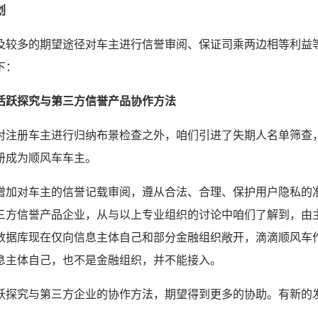
划
及较多的期望途径对车主进行信誉审阅、保证司乘两边相等利益
下：
活跃探究与第三方信誉产品协作方法
对注册车主进行归纳布景检查之外，咱们引进了失期人名单筛查
册成为顺风车车主。
增加对车主的信誉记载审阅，遵从合法、合理、保护用户隐私的
三方信誉产品企业，从与以上专业组织的讨论中咱们了解到，由
数据库现在仅向信息主体自己和部分金融组织敞开，滴滴顺风车
息主体自己，也不是金融组织，并不能接入。
跃探究与第三方企业的协作方法，期望得到更多的协助。有新的