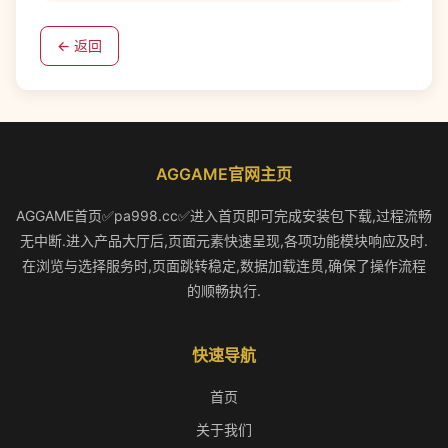
← 返回
AGGAME官网主页
AGGAME首页✅pa998.cc✅进入首页即可完成安装包下载,过程流畅
无中断.进入产品大厅后,页面元素快速呈现,各项功能模块响应及时.
在浏览与选择服务时,页面跳转稳定,数据加载连贯,确保了操作流程
的顺畅执行.
快速导航
首页
关于我们