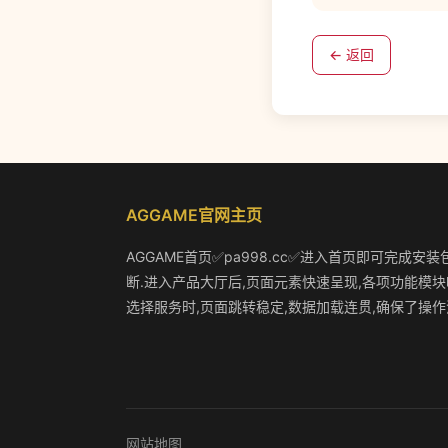
← 返回
AGGAME官网主页
AGGAME首页✅pa998.cc✅进入首页即可完成安
断.进入产品大厅后,页面元素快速呈现,各项功能模块
选择服务时,页面跳转稳定,数据加载连贯,确保了操作
网站地图