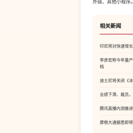
外链、其他小程序
相关新闻
印尼将对快速增长
李彦宏称今年量产
档
迪士尼将关闭《冰河世
业绩下滑、裁员，
腾讯直播内测推进
摩根大通据悉即将