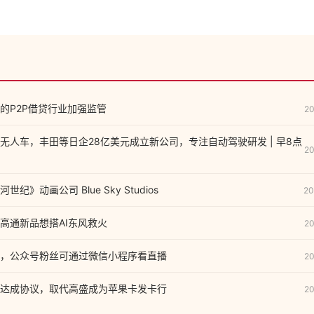
。
的P2P借贷行业加强监管
20
无人车，丰田等日企28亿美元成立新公司，专注自动驾驶研发 | 早8点
20
纪》动画公司 Blue Sky Studios
20
高通新品想搭AI东风救火
20
，公众号粉丝可通过微信小程序看直播
20
达成协议，取代高盛成为苹果卡发卡行
20