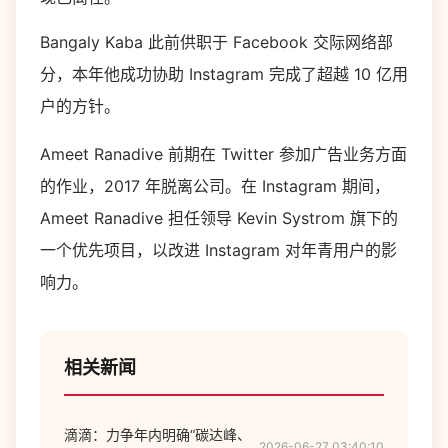
Bangaly Kaba 此前供职于 Facebook 交际网络部
分，本年他成功协助 Instagram 完成了超越 10 亿用
户的方针。
Ameet Ranadive 前期在 Twitter 参加广告业务方面
的作业，2017 年脱离公司。在 Instagram 期间，
Ameet Ranadive 担任领导 Kevin Systrom 旗下的
一个优先项目，以改进 Instagram 对年青用户的影
响力。
相关新闻
滴滴：力争年内明确“碳达峰、
2026-06-27 03:40:10