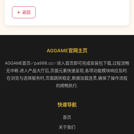
← 返回
AGGAME官网主页
AGGAME首页✅pa998.cc✅进入首页即可完成安装包下载,过程流畅
无中断.进入产品大厅后,页面元素快速呈现,各项功能模块响应及时.
在浏览与选择服务时,页面跳转稳定,数据加载连贯,确保了操作流程
的顺畅执行.
快速导航
首页
关于我们