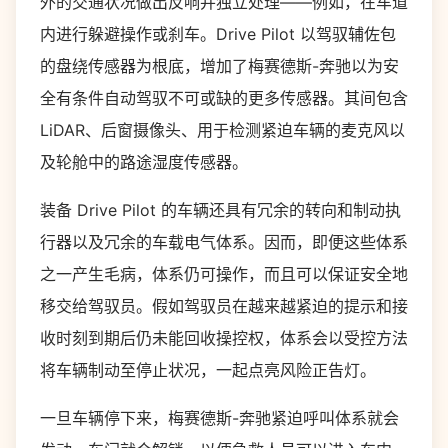
外的交通状况做出反响并独立处理——例如，在车道
内进行躲避操作或刹车。Drive Pilot 以驾驭辅佐包
的盘绕传感器为根底，增加了梅赛德斯-奔驰以为安
全有条件自动驾驭不可或缺的更多传感器。其间包含
LiDAR、后窗摄像头、用于检测紧迫车辆的麦克风以
及轮舱中的路途湿度传感器。
装备 Drive Pilot 的车辆还具有冗余的转向和制动执
行器以及冗余的车载电气体系。因而，即便这些体系
之一产生毛病，体系仍可操作，而且可以保证安全地
移交给驾驭员。假如驾驭员在越来越紧迫的提示和接
收时刻到期后仍未能回收操控权，体系会以受控方法
将车辆制动至停止状况，一起点亮风险正告灯。
一旦车辆停下来，梅赛德斯-奔驰紧迫呼叫体系就会