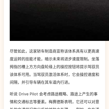
尽管如此，这家轿车制造商宣称该体系具有以更高速
度运转的技能才能，暗示未来将进步速度限制。坐落
拇指凹槽上方方向盘轮缘上的操控按钮将提示驾驭员
该体系可用。当驾驭员激活体系时，它会操控速度和
间隔，并引导车辆在其车道内行进。
听说 Drive Pilot 会考虑路途概略、路途上产生的事
情和交通标志等要素。梅赛德斯表明，它还可以对意