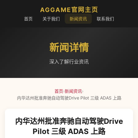
AGGAME官网主页
首页
关于我们
新闻资讯
联系我们
新闻详情
深入了解行业资讯
首页
›
新闻资讯
›
内华达州批准奔驰自动驾驶Drive Pilot 三级 ADAS 上路
内华达州批准奔驰自动驾驶Drive
Pilot 三级 ADAS 上路