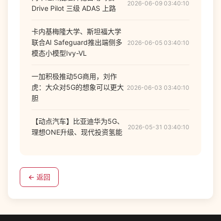
2026-06-09 03:40:10
Drive Pilot 三级 ADAS 上路
卡内基梅隆大学、斯坦福大学
联合AI Safeguard推出端侧多
2026-06-05 03:40:10
模态小模型Ivy-VL
一加积极推动5G商用，刘作
虎：大众对5G的想象可以更大
2026-06-03 03:40:10
胆
【动点汽车】比亚迪华为5G、
2026-05-31 03:40:10
理想ONE升级、现代投资氢能
← 返回